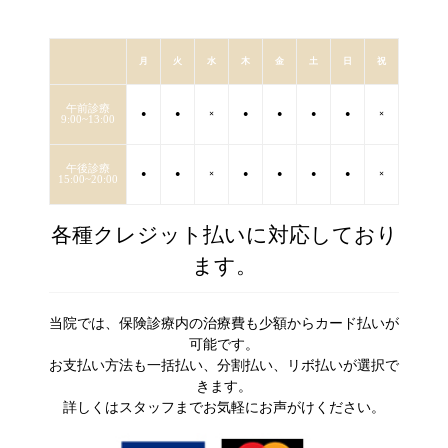
月
火
水
木
金
土
日
祝
午前診療
●
●
×
●
●
●
●
×
9:00~13:00
午後診療
●
●
×
●
●
●
●
×
15:00~20:00
各種クレジット払いに対応しており
ます。
当院では、保険診療内の治療費も少額からカード払いが
可能です。
お支払い方法も一括払い、分割払い、リボ払いが選択で
きます。
詳しくはスタッフまでお気軽にお声がけください。