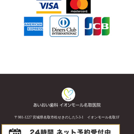
〒981-1227 宮城県名取市杜せきのした5-3-1 イオンモール名取1F
©2018. AIOI Dental Clinic Aeonmall Natori. All rights reserved.