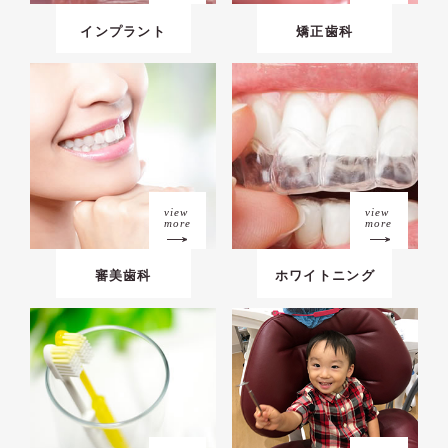
インプラント
矯正歯科
view
view
more
more
審美歯科
ホワイトニング