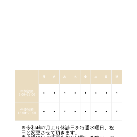
月
火
水
木
金
土
日
祝
午前診療
●
●
×
●
●
●
●
×
9:00~13:00
午後診療
●
●
×
●
●
●
●
×
15:00~20:00
※令和4年7月より休診日を毎週水曜日、祝
日と変更させて頂きます。