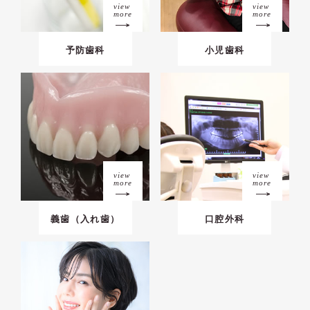
view
view
more
more
予防歯科
小児歯科
view
view
more
more
義歯（入れ歯）
口腔外科